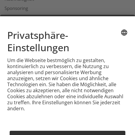
Sponsoring
Karriere
Jobs
Services
Standorte & Öffnungszeiten
Coopzeitung
Kundendienst
Geschäftsbericht
Adressen
© Coop