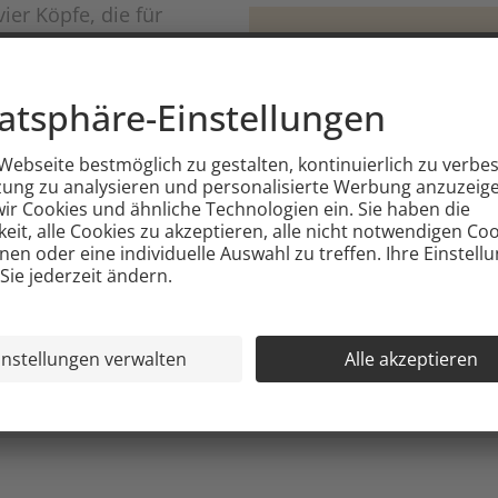
ier Köpfe, die für
nachhaltiger
ssen Sie die
am an der Degustation