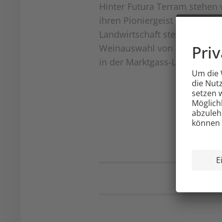
Hinter Futura Terram stehen v
ihren Pioniergeist in puncto 
Landwirtschaft stehen. Genie
Weinauswahl von Futura Terr
in der Marktgass-Lounge.